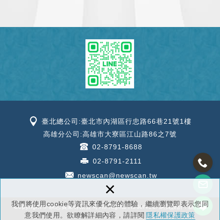
臺北總公司:臺北市內湖區行忠路66巷21號1樓
高雄分公司:高雄市大寮區江山路86之7號
02-8791-8688
02-8791-2111
newscan@newscan.tw
×
我們將使用cookie等資訊來優化您的體驗，繼續瀏覽即表示您同
Copyright © 縯忠實業有限公司 All Rights Reserved.
網頁設計 : 新視野
意我們使用。欲瞭解詳細內容，請詳閱
隱私權保護政策